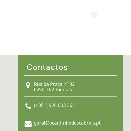
Contactos
Rua da Praça nº 32
6250-162 Inguias
(+351) 926 603 361
geral@ocantinhodoscabrais.pt