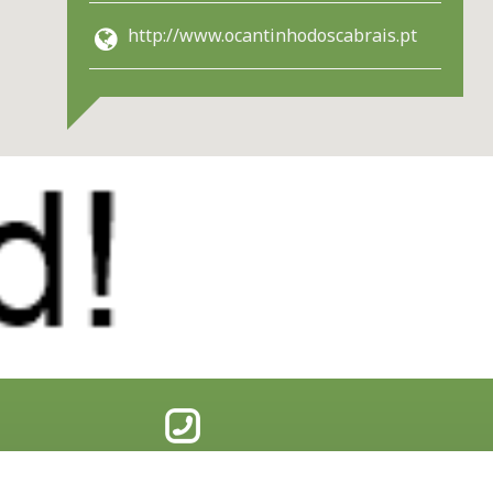
http://www.ocantinhodoscabrais.pt
275 098 438
(+351)